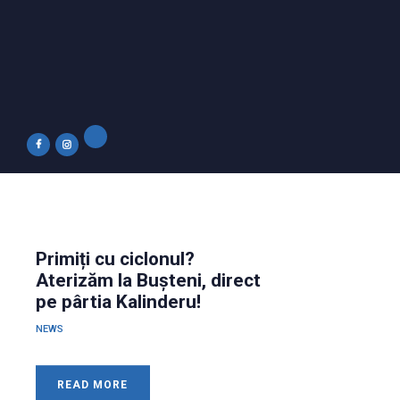
Primiți cu ciclonul?
Aterizăm la Bușteni, direct
pe pârtia Kalinderu!
NEWS
READ MORE