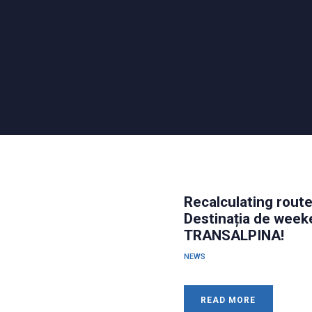
Acasă
Winter
Tour
Calendar
2026
Recalculating route
News
Destinația de week
TRANSALPINA!
Parteneri
NEWS
Contact
READ MORE