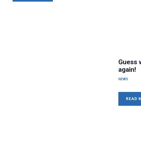
Guess w
again!
NEWS
READ 