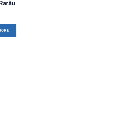
 Rarău
MORE