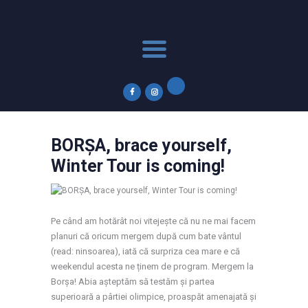
Acasă
Winter Tour
Calendar 2026
News
Parteneri
Contact
BORȘA, brace yourself,
Subscribe to Newsletter
Winter Tour is coming!
Pe când am hotărât noi vitejește că nu ne mai facem
planuri că oricum mergem după cum bate vântul
(read: ninsoarea), iată că surpriza cea mare e că
weekendul acesta ne ținem de program. Mergem la
Borșa! Abia așteptăm să testăm și partea
superioară a pârtiei olimpice, proaspăt amenajată și