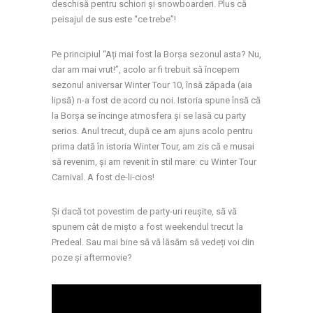
deschisă pentru schiori și snowboarderi. Plus că
peisajul de sus este “ce trebe”!
Pe principiul “Ați mai fost la Borșa sezonul asta? Nu,
dar am mai vrut!”, acolo ar fi trebuit să începem
sezonul aniversar Winter Tour 10, însă zăpada (aia
lipsă) n-a fost de acord cu noi. Istoria spune însă că
la Borșa se încinge atmosfera și se lasă cu party
serios. Anul trecut, după ce am ajuns acolo pentru
prima dată în istoria Winter Tour, am zis că e musai
să revenim, și am revenit în stil mare: cu Winter Tour
Carnival. A fost de-li-cios!
Și dacă tot povestim de party-uri reușite, să vă
spunem cât de mișto a fost weekendul trecut la
Predeal. Sau mai bine să vă lăsăm să vedeți voi din
poze și aftermovie?