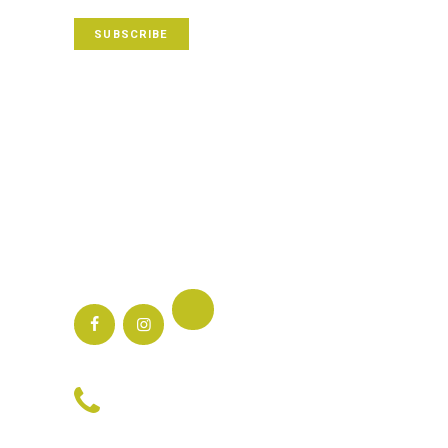
SUBSCRIBE
Adresa ta de e-mail va fi folosită pentru a-ți
trimite un newsletter prin intermediul
serviciului Mailchimp. După abonare, vei primi
un mail de confirmare a înscrierii.
Notificare de confidențialitate
Termeni și condiții
Follow us:
Phone:
0724525611