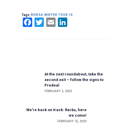
Tags:
BORSA
,
WINTER TOUR 10
F
T
E
LI
A
W
M
N
C
IT
AI
K
Post
E
T
L
E
navigation
B
E
DI
O
R
N
Previous post:
At the next roundabout, take the
O
second exit – follow the signs to
K
Predeal
FEBRUARY 2, 2023
Next post:
We’re back on track: Rarău, here
we come!
FEBRUARY 16, 2023