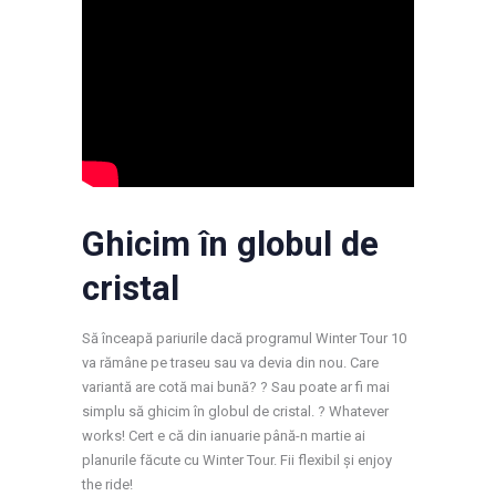
Ghicim în globul de
cristal
Să înceapă pariurile dacă programul Winter Tour 10
va rămâne pe traseu sau va devia din nou. Care
variantă are cotă mai bună? ? Sau poate ar fi mai
simplu să ghicim în globul de cristal. ? Whatever
works! Cert e că din ianuarie până-n martie ai
planurile făcute cu Winter Tour. Fii flexibil și enjoy
the ride!