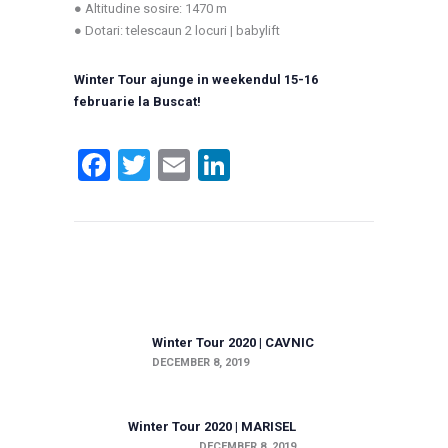
● Altitudine sosire: 1470 m
● Dotari: telescaun 2 locuri | babylift
Winter Tour ajunge in weekendul 15-16
februarie la Buscat!
F
T
E
LI
A
W
M
N
C
IT
AI
K
Post
E
T
L
E
navigation
B
E
DI
O
R
N
Previous post:
Winter Tour 2020 | CAVNIC
O
DECEMBER 8, 2019
K
Next post:
Winter Tour 2020 | MARISEL
DECEMBER 8, 2019