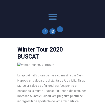
Acasă
Winter Tour
Calendar 2026
News
Parteneri
Contact
Winter Tour 2020 |
Subscribe to Newsletter
BUSCAT
La aproximativ o ora de mers cu masina din Cluj-
Napoca si la doua ore distanta de Alba-Iulia, Targu-
Mures si Zalau se afla locul perfect pentru o
escapada la munte. Buscat Ski Resort din statiunea
montana Muntele Baisorii are pregatite pentru cei
indragostiti de sporturile de iarna trei partii ce