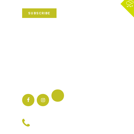
SUBSCRIBE
Adresa ta de e-mail va fi folosită pentru a-ți
trimite un newsletter prin intermediul
serviciului Mailchimp. După abonare, vei primi
un mail de confirmare a înscrierii.
Notificare de confidențialitate
Termeni și condiții
Follow us:
Phone:
0724525611