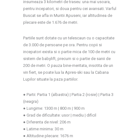
insumeaza 3 kilometri de traseu: una mai usoara,
pentru incepatori, si doua pentru cei avansati. Varful
Buscat se afla in Muntii Apuseni, iar altitudinea de
plecare este de 1.676 de metri.
Partiile sunt dotate cu un telescaun cu o capacitate
de 3.000 de persoane pe ora. Pentru copii si
incepatori exista si o partie mica de 100 de metri cu
sistem de babylift, precum si o partie de sanii de
200 de metri. O pauza bine-meritata, insotita de un
vin fiert, se poate lua la Apres-ski sau la Cabana
Lupilor situate la paza partiilor.
● Partii: Partia 1 (albastra) | Partia 2 (rosie) | Partia 3
(neagra)
● Lungime: 1300 m | 800 m | 900 m
● Grad de dificultate: usor | mediu | dificil
● Diferenta de nivel: 206 m
● Latime minima: 30 m
● Altitudine plecare: 1676 m