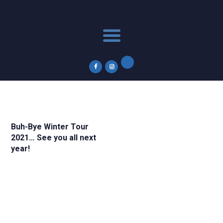
Acasă
Winter Tour
Calendar 2026
News
Parteneri
Contact
Subscribe to Newsletter
Buh-Bye Winter Tour
2021… See you all next
year!