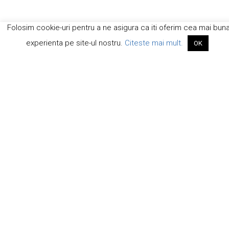
Folosim cookie-uri pentru a ne asigura ca iti oferim cea mai bun
experienta pe site-ul nostru.
Citeste mai mult.
OK
Noi dăm startul distracției în fiecare weekend, pe
altă pârtie de schi, și te provocăm să trăiești din plin
iarna.
Copyright 2022 WinterTour
SC Sansport SRL, J12/425/2004, RO 16113510
Newsletter: