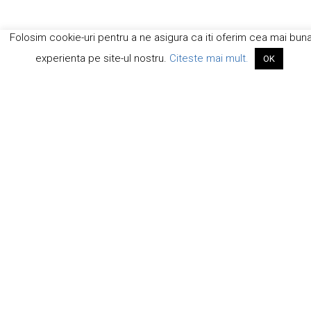
Folosim cookie-uri pentru a ne asigura ca iti oferim cea mai bun
experienta pe site-ul nostru.
Citeste mai mult.
OK
Noi dăm startul distracției în fiecare weekend, pe
altă pârtie de schi, și te provocăm să trăiești din plin
iarna.
Copyright 2022 WinterTour
SC Sansport SRL, J12/425/2004, RO 16113510
Newsletter: