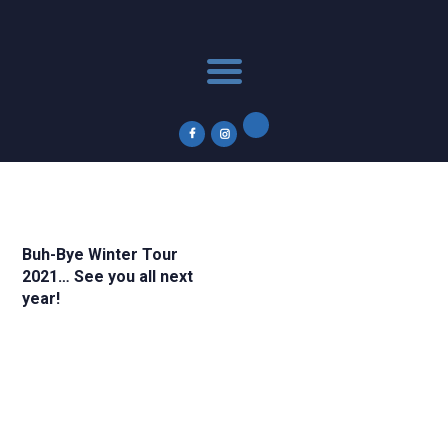
Acasă
Winter Tour
Calendar 2026
News
Parteneri
Contact
Subscribe to Newsletter
Buh-Bye Winter Tour
2021… See you all next
year!