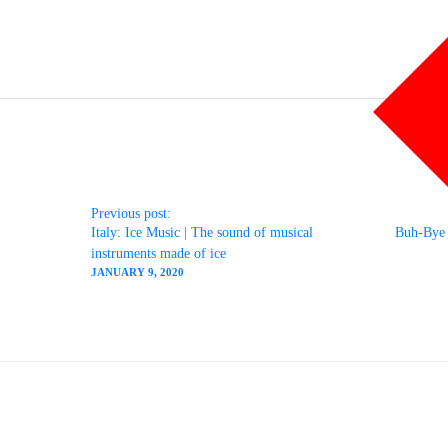
e
i
m
L
b
t
a
i
o
t
i
n
o
e
l
k
Post navigation
k
r
e
d
I
Previous post:
n
Italy: Ice Music | The sound of musical
Buh-Bye 
instruments made of ice
JANUARY 9, 2020