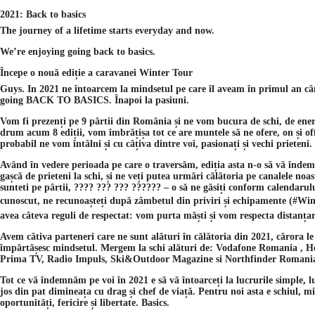
2021: Back to basics
The journey of a lifetime starts everyday and now.
We’re enjoying going back to basics.
Începe o nouă ediție a caravanei Winter Tour
Guys. In 2021 ne întoarcem la mindsetul pe care îl aveam în primul an câ
going BACK TO BASICS. Înapoi la pasiuni.
Vom fi prezenți pe 9 pârtii din România și ne vom bucura de schi, de ene
drum acum 8 ediții, vom îmbrățișa tot ce are muntele să ne ofere, on și of
probabil ne vom întâlni și cu câțiva dintre voi, pasionați și vechi prieteni.
Având în vedere perioada pe care o traversăm, ediția asta n-o să vă îndem
gașcă de prieteni la schi, și ne veți putea urmări călătoria pe canalele noa
sunteti pe pârtii,
????
???
???
??????
– o să ne găsiți conform calendarulu
cunoscut, ne recunoașteți după zâmbetul din priviri și echipamente (#Wi
avea câteva reguli de respectat: vom purta măști și vom respecta distanțare
Avem câtiva parteneri care ne sunt alături în călătoria din 2021, cărora l
împărtășesc mindsetul. Mergem la schi alături de: Vodafone Romania 
Prima TV, Radio Impuls, Ski&Outdoor Magazine si Northfinder Romani
Tot ce vă îndemnăm pe voi în 2021 e să vă întoarceți la lucrurile simple, l
jos din pat dimineața cu drag și chef de viață. Pentru noi asta e schiul, 
oportunități, fericire și libertate. Basics.