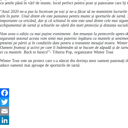
cu șenile până în vârf de munte, locul perfect pentru poze și panorame care îți t
“
Anul 2020 ne-a pus la încercare pe toți și ne-a făcut să ne reamintim lucrurile
zile în parte. Unul dintre ele este pasiunea pentru munte și sporturile de iarn
importante ca oricând, dar și că schiatul în sine este unul dintre cele mai sigur
echipamentul de iarnă și schiurile ne oferă din start protecția și distanța social
Vom avea o ediție cu mai puține evenimente. Am renunțat la petrecerile apres-sk
siguranță sezonul acesta vom simți mai puternic legătura cu muntele și sentiment
prezenți pe pârtii și în condițiile date pentru a transmite mesajul nostru. Winter 
Oameni frumoși și activi pe care îi îndemnăm să se bucure de zăpadă și de iarnă.
ei cu muntele. Back to basics!
”- Tiberiu Pop, organizator Winter Tour.
Winter Tour este un proiect care s-a născut din dorința unor oameni pasionați 
aduce oamenii mai aproape de sporturile de iarnă.
F
a
T
c
w
E