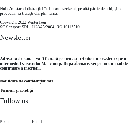
Noi dăm startul distracției în fiecare weekend, pe altă pârtie de schi, și te
provocăm să trăiești din plin iarna.
Copyright 2022 WinterTour
SC Sansport SRL, J12/425/2004, RO 16113510
Newsletter:
Subscribe
Adresa ta de e-mail va fi folosită pentru a-ți trimite un newsletter prin
intermediul serviciului Mailchimp. După abonare, vei primi un mail de
confirmare a înscrierii.
Notificare de confidențialitate
Termeni și condiții
Follow us:
Phone:
0724525611
Email:
contact@wintertour.ro