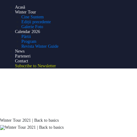
Acasă
Acasă
Winter Tour
Winter Tour
Cine Suntem
Ediții precedente
Calendar 2026
Galerie Foto
Calendar 2026
News
Pârtii
Program
Parteneri
Revista Winter Guide
News
Contact
Parteneri
Contact
Subscribe to Newsletter
Subscribe to Newsletter
Winter Tour 2021 | Back to basics