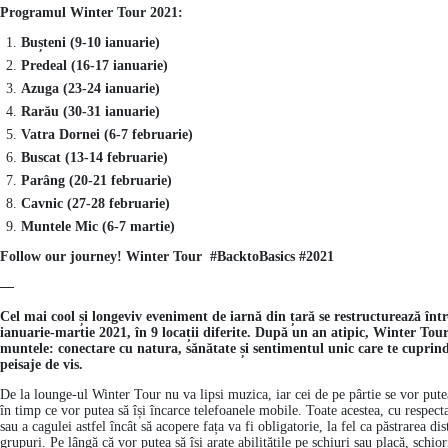
Programul Winter Tour 2021:
Bușteni (9-10 ianuarie)
Predeal (16-17 ianuarie)
Azuga (23-24 ianuarie)
Rarău (30-31 ianuarie)
Vatra Dornei (6-7 februarie)
Buscat (13-14 februarie)
Parâng (20-21 februarie)
Cavnic (27-28 februarie)
Muntele Mic (6-7 martie)
Follow our journey!
Winter Tour #BacktoBasics #2021
—
Cel mai cool și longeviv eveniment de iarnă din țară se restructurează într
ianuarie-martie 2021, în 9 locații diferite. După un an atipic, Winter To
muntele: conectare cu natura, sănătate și sentimentul unic care te cuprin
peisaje de vis.
De la lounge-ul Winter Tour nu va lipsi muzica, iar cei de pe pârtie se vor putea 
în timp ce vor putea să își încarce telefoanele mobile. Toate acestea, cu respect
sau a cagulei astfel încât să acopere fața va fi obligatorie, la fel ca păstrarea di
grupuri. Pe lângă că vor putea să își arate abilitățile pe schiuri sau placă, schi